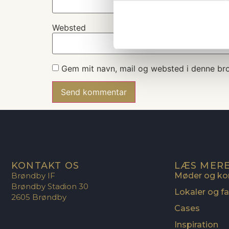
Websted
Gem mit navn, mail og websted i denne br
KONTAKT OS
LÆS MER
Brøndby IF
Møder og ko
Brøndby Stadion 30
Lokaler og fac
2605 Brøndby
Cases
Inspiration