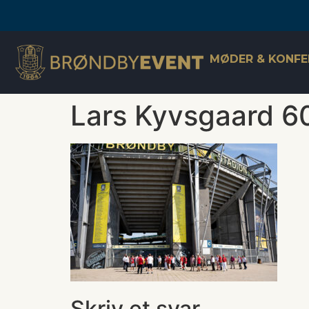
MØDER & KONFE
Lars Kyvsgaard 60
Skriv et svar