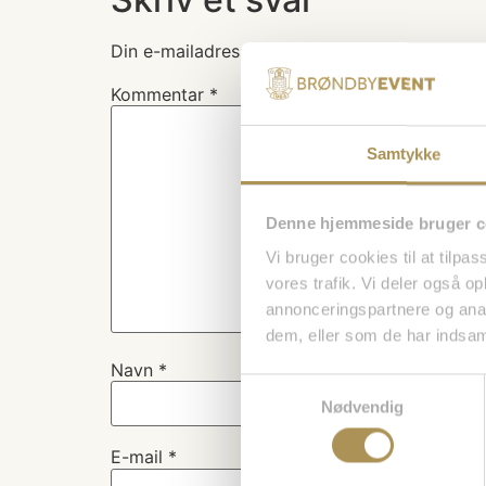
Din e-mailadresse vil ikke blive publiceret.
Kr
Kommentar
*
Samtykke
Denne hjemmeside bruger c
Vi bruger cookies til at tilpas
vores trafik. Vi deler også 
annonceringspartnere og anal
dem, eller som de har indsaml
Navn
*
Samtykkevalg
Nødvendig
E-mail
*