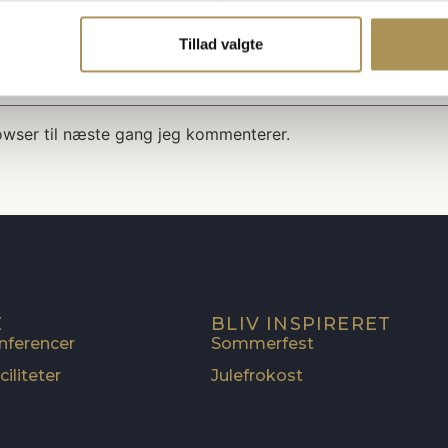
Tillad valgte
owser til næste gang jeg kommenterer.
E
BLIV INSPIRERET
nferencer
Sommerfest
iliteter
Julefrokost