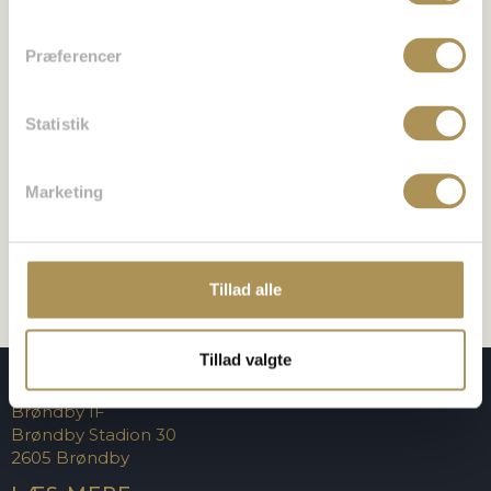
E-mail
*
Præferencer
Statistik
Websted
Marketing
Gem mit navn, mail og websted i denne browser til
næste gang jeg kommenterer.
Tillad alle
Tillad valgte
KONTAKT OS
Brøndby IF
Brøndby Stadion 30
2605 Brøndby