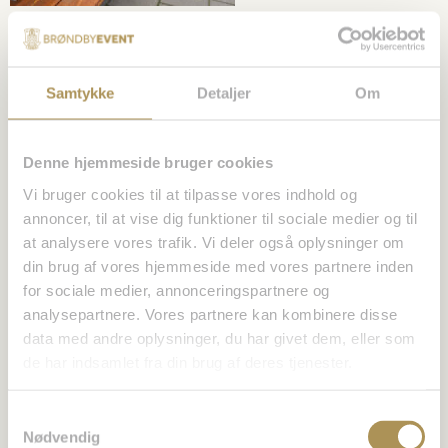
Skriv et svar
Din e-mailadresse vil ikke blive publiceret.
Krævede
Samtykke
Detaljer
Om
felter er markeret med
*
Kommentar
*
Denne hjemmeside bruger cookies
Vi bruger cookies til at tilpasse vores indhold og
annoncer, til at vise dig funktioner til sociale medier og til
at analysere vores trafik. Vi deler også oplysninger om
din brug af vores hjemmeside med vores partnere inden
for sociale medier, annonceringspartnere og
analysepartnere. Vores partnere kan kombinere disse
data med andre oplysninger, du har givet dem, eller som
de har indsamlet fra din brug af deres tjenester.
Navn
*
Samtykkevalg
Nødvendig