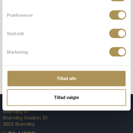
E-mail
*
Præferencer
Statistik
Websted
Marketing
Gem mit navn, mail og websted i denne browser til
næste gang jeg kommenterer.
Tillad alle
Tillad valgte
KONTAKT OS
Brøndby IF
Brøndby Stadion 30
2605 Brøndby