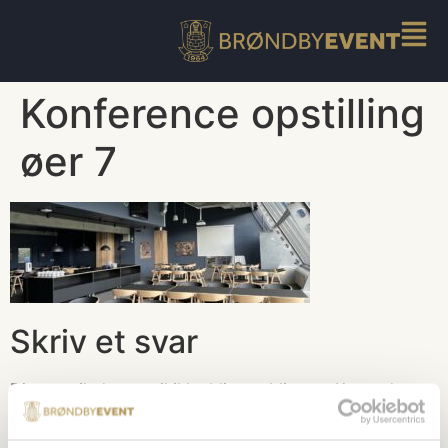
Konference opstilling
øer 7
Skriv et svar
Din e-mailadresse vil ikke blive publiceret.
Krævede
felter er markeret med
*