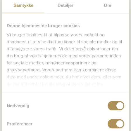
Kommentar
*
Samtykke
Detaljer
Om
Denne hjemmeside bruger cookies
Vi bruger cookies til at tilpasse vores indhold og
annoncer, til at vise dig funktioner til sociale medier og til
at analysere vores trafik. Vi deler også oplysninger om
din brug af vores hjemmeside med vores partnere inden
for sociale medier, annonceringspartnere og
analysepartnere. Vores partnere kan kombinere disse
Navn
*
data med andre oplysninger, du har givet dem, eller som
de har indsamlet fra din brug af deres tjenester.
E-mail
*
Samtykkevalg
Nødvendig
Websted
Præferencer