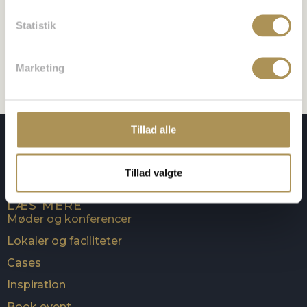
Statistik
Gem mit navn, mail og websted i denne browser til
næste gang jeg kommenterer.
Marketing
Tillad alle
KONTAKT OS
Brøndby IF
Brøndby Stadion 30
Tillad valgte
2605 Brøndby
LÆS MERE
Møder og konferencer
Lokaler og faciliteter
Cases
Inspiration
Book event