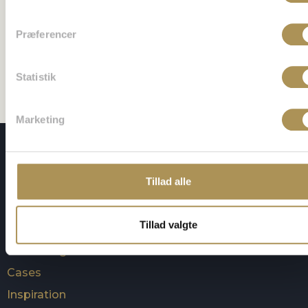
Præferencer
Gem mit navn, mail og websted i denne browser til
næste gang jeg kommenterer.
Statistik
Marketing
KONTAKT OS
Brøndby IF
Brøndby Stadion 30
Tillad alle
2605 Brøndby
LÆS MERE
Tillad valgte
Møder og konferencer
Lokaler og faciliteter
Cases
Inspiration