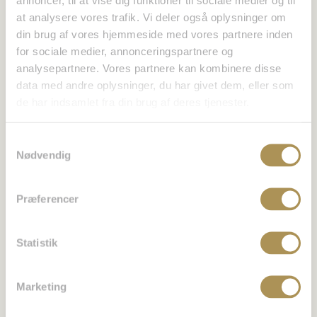
annoncer, til at vise dig funktioner til sociale medier og til
o
l
at analysere vores trafik. Vi deler også oplysninger om
d
din brug af vores hjemmeside med vores partnere inden
e
for sociale medier, annonceringspartnere og
?
analysepartnere. Vores partnere kan kombinere disse
*
data med andre oplysninger, du har givet dem, eller som
de har indsamlet fra din brug af deres tjenester.
Samtykkevalg
Nødvendig
Præferencer
Statistik
Marketing