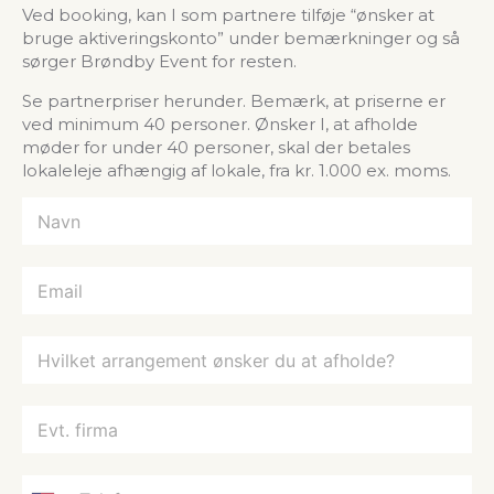
Ved booking, kan I som partnere tilføje “ønsker at
bruge aktiveringskonto” under bemærkninger og så
sørger Brøndby Event for resten.
Se partnerpriser herunder. Bemærk, at priserne er
ved minimum 40 personer. Ønsker I, at afholde
møder for under 40 personer, skal der betales
lokaleleje afhængig af lokale, fra kr. 1.000 ex. moms.
N
a
v
n
E
*
m
a
i
H
l
v
*
i
l
E
k
v
e
t
t
.
T
a