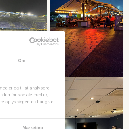
Om
 medier og til at analysere
nden for sociale medier,
e oplysninger, du har givet
Marketing