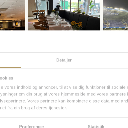
Detaljer
ookies
se vores indhold og annoncer, til at vise dig funktioner til sociale
oplysninger om din brug af vores hjemmeside med vores partnere i
ysepartnere. Vores partnere kan kombinere disse data med andr
et fra din brug af deres tjenester.
Præferencer
Statistik