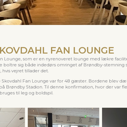
SKOVDAHL FAN LOUNGE
n Lounge, som er en nyrenoveret lounge med lækre facilit
e boltre sig både indedørs omringet af Brøndby-stemning s
is vejret tillader det.
be Skovdahl Fan Lounge var for 48 gæster. Bordene blev dæk
på Brøndby Stadion. Til denne konfirmation, hvor der var fl
ges til leg og boldspil.