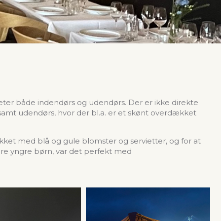
eter både indendørs og udendørs. Der er ikke direkte
amt udendørs, hvor der bl.a. er et skønt overdækket
ket med blå og gule blomster og servietter, og for at
ere yngre børn, var det perfekt med