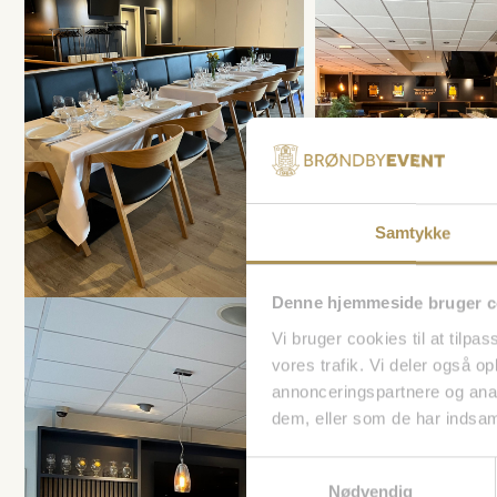
Samtykke
Denne hjemmeside bruger c
Vi bruger cookies til at tilpas
vores trafik. Vi deler også 
annonceringspartnere og anal
dem, eller som de har indsaml
Samtykkevalg
Nødvendig